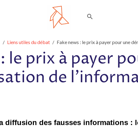
s
Liens utiles du débat
Fake news : le prix à payer pour une dé
 le prix à payer p
ation de l’informa
a diffusion des fausses informations : l